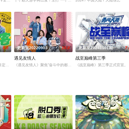
直播大考，最终选出1个年度荣耀团队、3名年度荣耀主播，获得百亿
V全景音乐竞演综艺《披荆斩棘》，8月19日起，每周四周五中午12:00单播双
十个勤天游学再出发！主打“一个都不能少”！这场游学中，内有父母
2024 / 中国大陆 / 大陆综艺
8.0
更新至20220903
10.0
更新至20241101期
7.
遇见友情人
战至巅峰第三季
非定义、无边界、重个性的新型喜剧形态，节目涵盖了单人漫才、翻板喜剧、单
《遇见友情人》聚焦“奋斗中的都市异乡青年”引发广泛共鸣；纠结的
《战至巅峰》第三季正式官宣。