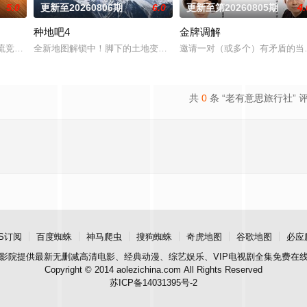
5.0
更新至20260806期
6.0
更新至第20260805期
4.
种地吧4
金牌调解
是# 第六季暖心回归！恋综IP携“恋爱旅行季”而来
乐交流竞技节目。节目集结全球实力唱将，在每周的直播比拼中高能开唱，演绎各
全新地图解锁中！脚下的土地变了，但十个勤天那份“想把地种好”的滚
邀请一对（或多个）有矛盾的当
共
0
条 “老有意思旅行社” 
S订阅
百度蜘蛛
神马爬虫
搜狗蜘蛛
奇虎地图
谷歌地图
必应
影院
提供最新无删减高清电影、经典动漫、综艺娱乐、VIP电视剧全集免费在
Copyright © 2014 aolezichina.com All Rights Reserved
苏ICP备14031395号-2