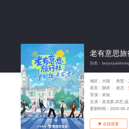
老有意思旅
别名：laoyouyisilvxin
地区：
大陆
类型：
语言：
国语
状态：
导演：
未知
主演：
吴克群,武艺,
更新时间：
2025-06-
在线观看
