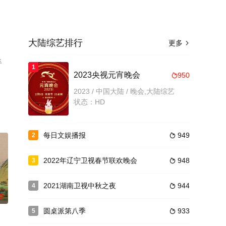
大陆综艺排行
更多

手
1
2023央视元宵晚会
950

2023 / 中国大陆 / 晚会,大陆综艺
状态：HD
每日文娱播报
949
2

2022年辽宁卫视春节联欢晚会
948
3

2021湖南卫视中秋之夜
944
4

0
圆桌派第八季
933
5
