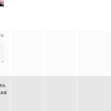
0
国音乐风情、展现各自文化
烫初心不变！将“见天地之广阔，解民生之多艰”的信念撒向更
事人进入演播室，主持人和人民调解员现场为当事人排忧解难，通过节目告诉
评论
爬虫
线观看