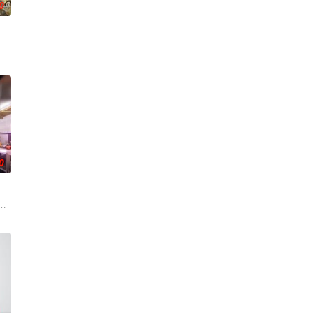
0
体外，还将设置家禽、鲜蔬
“全职爸爸”育儿现象，邀请全职照顾孩子的四位爸爸，开启一场长达100天的“
0
务，获取里程盲盒，一路向海
部的优秀单口喜剧演员和漫才组合。每一位“小人物”都将带着真
食竞技类真人秀 ，由何浩楠、黄渤、吕严、马頔等人为嘉宾。