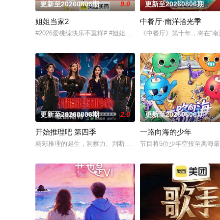
更新至20260806期
9.0
更新至20260806期
姐姐当家2
中餐厅·南洋拾光季
#2026爱桃综快乐不重样# #姐姐当家# 第二季惊喜回归，看
《中餐厅》第十年，将在“
更新至20260806期
2.0
更新至20260806期
开始推理吧 第四季
一路向海的少年
精彩推理的诞生，洞察力、判断力等是推理的关键，更少不了开
节目将5位少年空投至离海