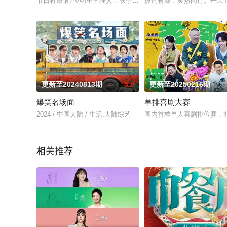
节日将邀请7位明星主理人，联手各具特色的主播合伙人通过3场
披荆斩棘，炙热同行。芒果T
更新至20240813期
5.0
更新至20250216期
爆笑名场面
单排喜剧大赛
2024 / 中国大陆 / 生活,大陆综艺
国内首档单人喜剧排位赛，
相关推荐