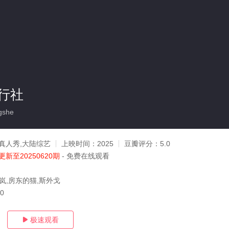
行社
gshe
真人秀,大陆综艺
上映时间：
2025
豆瓣评分：
5.0
更新至20250620期
- 免费在线观看
温岚,房东的猫,斯外戈
20
极速观看
