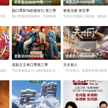
1.0
更新至20260806期
6.0
更新至20260806期
8.
脱口秀和Ta的朋友们 第三季
爸爸当家 第五季
姐姐们如何见招拆招，畅聊人生的酸甜苦辣。观察团已就位，等你
南洋拾光”的氛围中，打造一家独具风格特色的田园餐厅。内容场景上，除餐厅本
脱口秀顶级竞技舞台，年度热梗发源地，2026夏天准时快乐
节目立足国家三孩政策，聚焦社会
10.0
更新至20260806期
10.0
更新至20260806期
5.
喜剧之王单口季第三季
天才厨人
推团的默契配合！接下来开推团还会在推理探险的路上继续向前！在推市
最远的大陆腹地，他们只有一辆车和一车椰子们，通过在途径补给站完成挑战任
节目将延续从小人物到喜剧之王的故事，汇聚来自全国各地脱口秀俱乐
《天才厨人》是爱奇艺推出的美