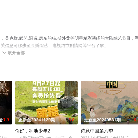
吴克群,武艺,温岚,房东的猫,斯外戈等明星精彩演绎的大陆综艺节目，
相关信息可移步至豆瓣综艺、电视猫或剧情网等平台了解。
展开全部

蛋
3.0
更新至20241129期
6.0
更新至20240531期
6.
你好，种地少年2
诗意中国第六季