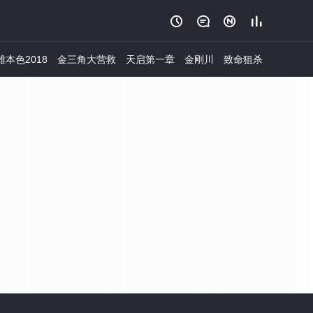




雄本色2018
金三角大营救
天启第一章
金刚川
致命狙杀