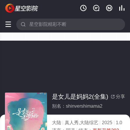






是女儿是妈妈2(全集)
分享

别名：shinvershimama2
大陆
真人秀,大陆综艺
2025
1.0