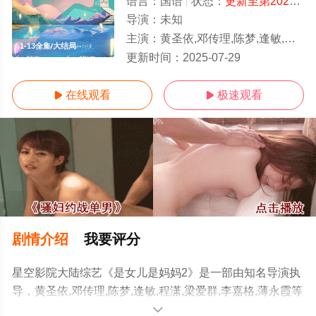
语言：
国语
状态：
更新至第20250729期
导演：
未知
主演：
黄圣依,邓传理,陈梦,逢敏,程潇,梁爱群,李嘉格,薄永霞
1-13全集/大结局
更新时间：
2025-07-29
在线观看
极速观看


剧情介绍
我要评分
星空影院大陆综艺《是女儿是妈妈2》是一部由知名导演执
导，黄圣依,邓传理,陈梦,逢敏,程潇,梁爱群,李嘉格,薄永霞等
明星精彩演绎的大陆综艺节目，大结局剧情已揭晓（1-13
