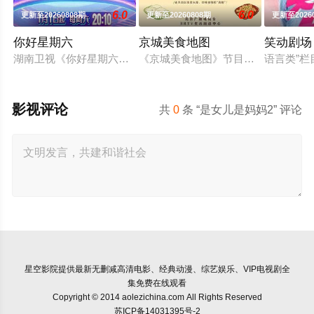
6.0
6.0
更新至20260808期
更新至20260808期
更新至2026
你好星期六
京城美食地图
笑动剧场
湖南卫视《你好星期六》2022年1月1日起与你相约每周六20：
《京城美食地图》节目组的美食侦探
语言类”栏
影视评论
共
0
条 “是女儿是妈妈2” 评论
星空影院
提供最新无删减高清电影、经典动漫、综艺娱乐、VIP电视剧全
集免费在线观看
Copyright © 2014 aolezichina.com All Rights Reserved
苏ICP备14031395号-2