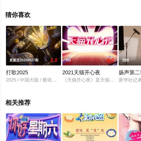
全集），手机免费观看高清未删减完整版综艺节目就上星
空影视，更多相关信息可移步至豆瓣综艺、电视猫或剧情
猜你喜欢
网等平台了解。
5.0
8.0
更新至20250927期
HD
完结
打歌2025
2021天猫开心夜
扬声第二
2025 / 中国大陆 / 蔡依林,阿云嘎,何洁,刘雨昕,孟佳,欧阳娜娜,唐九
《天猫开心夜》是天猫联手湖南卫视
新华社记
相关推荐