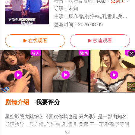
语言：
汉语普通话
状态：
更新至20260805期
导演：
未知
主演：
辰亦儒,,何浩楠,,孔雪儿,美娜,王一珩,张馨予
更新至20260805期
更新时间：
2026-08-05
在线观看
极速观看


剧情介绍
我要评分
星空影院大陆综艺《喜欢你我也是 第六季》是一部由知名
导演执导，辰亦儒,,何浩楠,,孔雪儿,美娜,王一珩,张馨予等明
星精彩演绎的中国大陆综艺节目，手机免费观看高清未删
