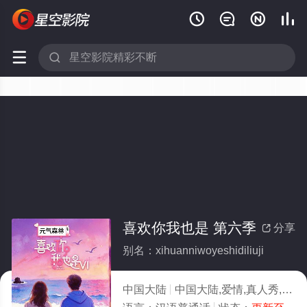






喜欢你我也是 第六季
分享

别名：xihuanniwoyeshidiliuji
中国大陆
中国大陆,爱情,真人秀,大陆综艺